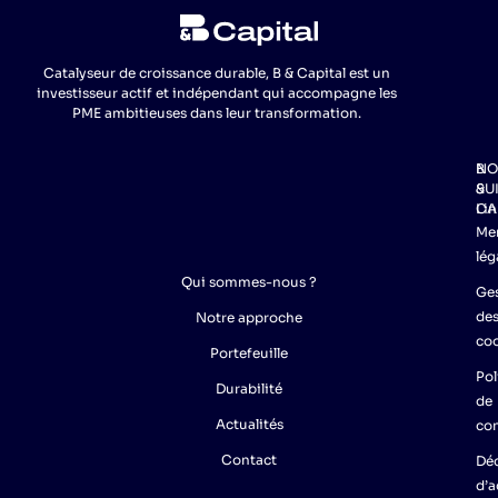
Catalyseur de croissance durable, B & Capital est un
investisseur actif et indépendant qui accompagne les
PME ambitieuses dans leur transformation.
NO
B
SU
&
Lin
CA
Me
lég
Qui sommes-nous ?
Ge
de
Notre approche
co
Portefeuille
Pol
Durabilité
de
Actualités
con
Contact
Déc
d’a