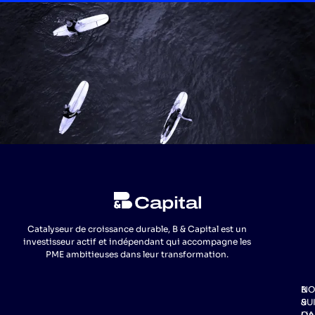
Catalyseur de croissance durable, B & Capital est un
investisseur actif et indépendant qui accompagne les
PME ambitieuses dans leur transformation.
NO
B
SU
&
Lin
CA