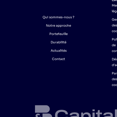
Me
lég
Qui sommes-nous ?
Ge
de
Notre approche
co
Portefeuille
Pol
Durabilité
de
Actualités
con
Contact
Déc
d’a
Pa
de
co